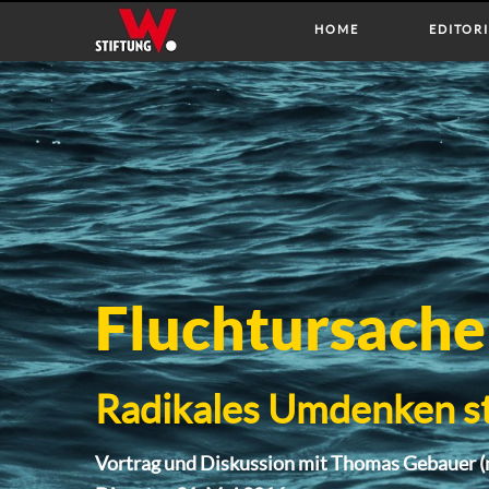
HOME
EDITOR
Fluchtursach
Radikales Umdenken s
Vortrag und Diskussion mit Thomas Gebauer (m