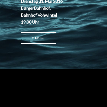
Dienstag 31. Mai 2016
BürgerBahnhof,
Bahnhof Vohwinkel
19.00 Uhr
MEHR…