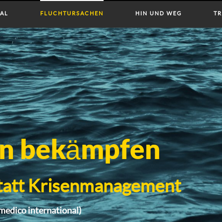
IAL
FLUCHTURSACHEN
HIN UND WEG
TR
en bekämpfen
tatt Krisenmanagement
edico international)